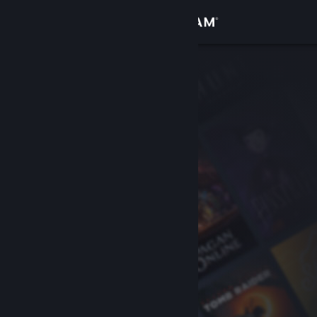
Sign in
Gedung
Komuniti
Tentang
Sokongan
Ubah bahasa
Dapatkan Steam Mobile App
Lihat laman web desktop