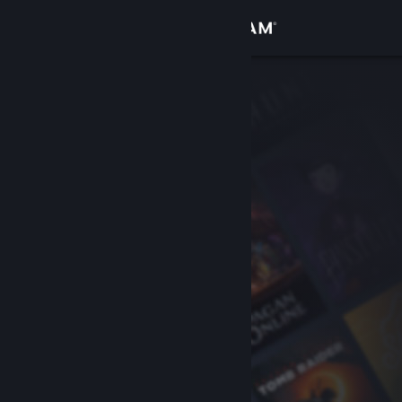
Sign in
Gedung
Komuniti
Tentang
Sokongan
Ubah bahasa
Dapatkan Steam Mobile App
Lihat laman web desktop