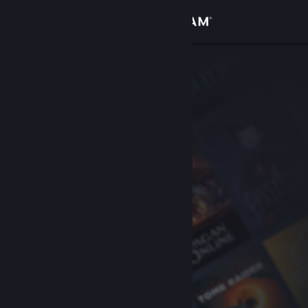
Sign in
Gedung
Komuniti
Tentang
Sokongan
Ubah bahasa
Dapatkan Steam Mobile App
Lihat laman web desktop