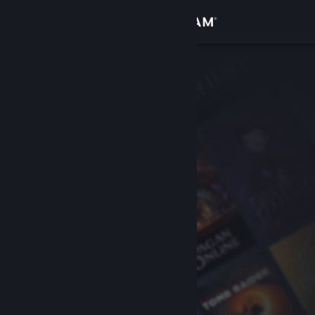
Sign in
Gedung
Komuniti
Tentang
Sokongan
Ubah bahasa
Dapatkan Steam Mobile App
Lihat laman web desktop