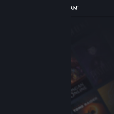
Sign in
Gedung
Komuniti
Tentang
Sokongan
Ubah bahasa
Dapatkan Steam Mobile App
Lihat laman web desktop