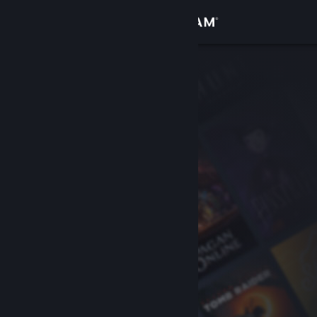
Sign in
Gedung
Komuniti
Tentang
Sokongan
Ubah bahasa
Dapatkan Steam Mobile App
Lihat laman web desktop