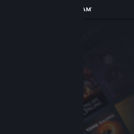
Sign in
Gedung
Komuniti
Tentang
Sokongan
Ubah bahasa
Dapatkan Steam Mobile App
Lihat laman web desktop