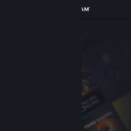
Sign in
Gedung
Komuniti
Tentang
Sokongan
Ubah bahasa
Dapatkan Steam Mobile App
Lihat laman web desktop