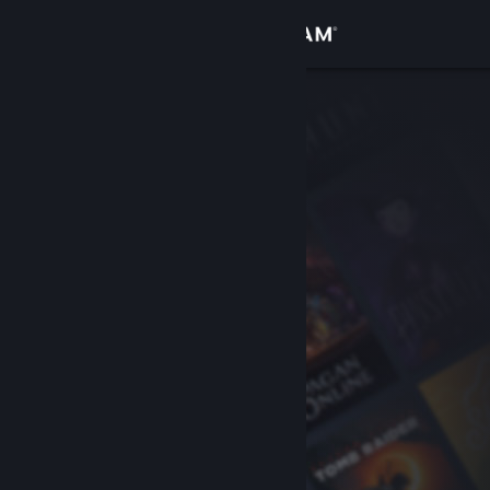
Sign in
Gedung
Komuniti
Tentang
Sokongan
Ubah bahasa
Dapatkan Steam Mobile App
Lihat laman web desktop