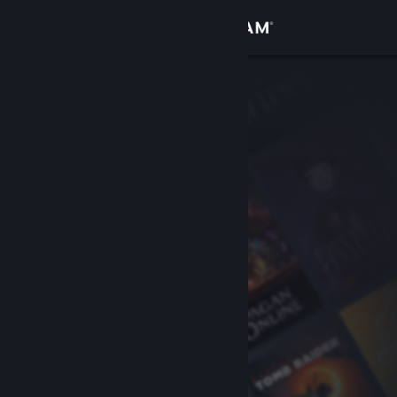
Sign in
Gedung
Komuniti
Tentang
Sokongan
Ubah bahasa
Dapatkan Steam Mobile App
Lihat laman web desktop