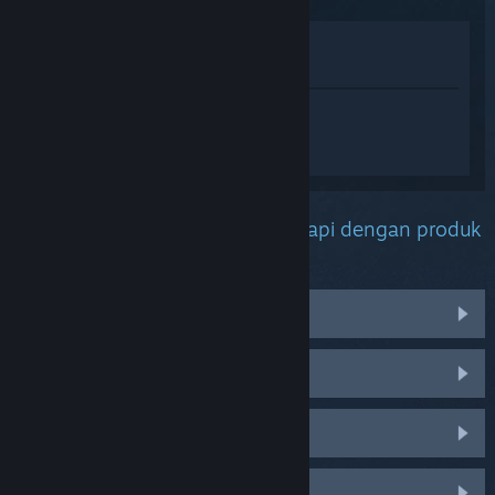
Lihat di Gedung
Lihat dalam Pustaka saya
Daftar masuk
untuk mendapatkan
bantuan yang diperibadikan bagi
SteamVR.
Apakah masalah yang anda hadapi dengan produk
ini?
Set Kepala
Alat Kawalan
Bunyi
Penjejakan