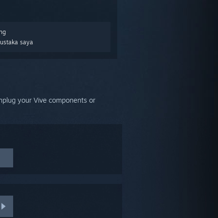
ng
Pustaka saya
plug your Vive components or
 click