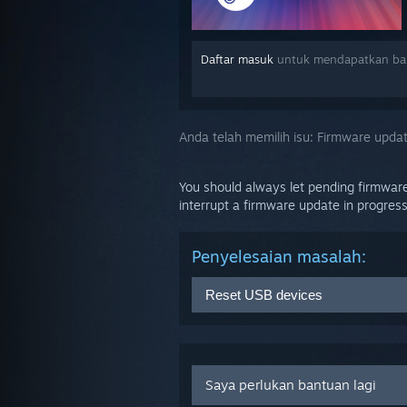
Daftar masuk
untuk mendapatkan ban
Anda telah memilih isu:
Firmware updat
You should always let pending firmware 
interrupt a firmware update in progress
Penyelesaian masalah:
Reset USB devices
Unplug all Link Box cables fro
From your host computer, go 
checkbox is checked
Saya perlukan bantuan lagi
Click on
Remove all SteamVR 