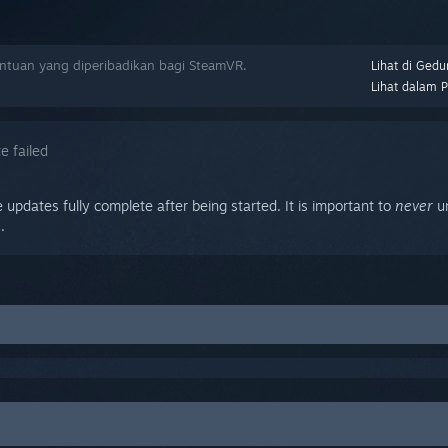
tuan yang diperibadikan bagi SteamVR.
Lihat di Gedu
Lihat dalam 
e failed
updates fully complete after being started. It is important to
never
un
.
m your PC
to
SteamVR
>
Settings
>
Developer
. Make sure the Developer Settings
USB Devices
. Make sure the Link Box's USB cable is not plugged in and