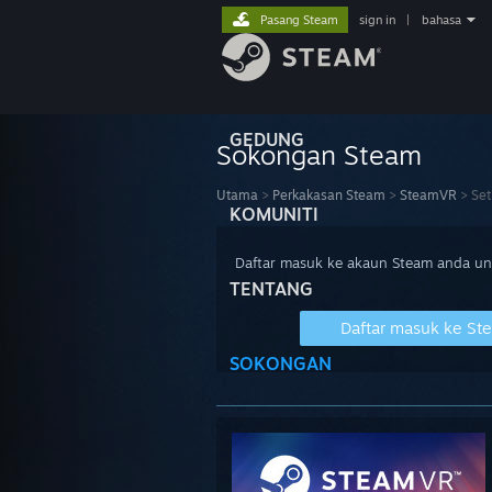
Pasang Steam
sign in
|
bahasa
GEDUNG
Sokongan Steam
Utama
>
Perkakasan Steam
>
SteamVR
>
Set
KOMUNITI
Daftar masuk ke akaun Steam anda u
TENTANG
Daftar masuk ke St
SOKONGAN