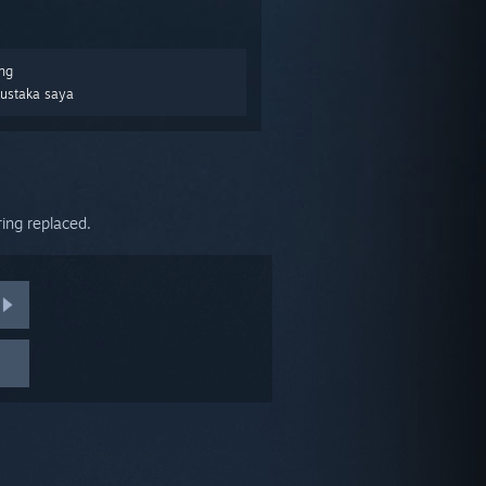
ng
Pustaka saya
ring replaced.