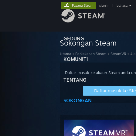
Pasang Steam
sign in
|
bahasa
GEDUNG
Sokongan Steam
Utama
>
Perkakasan Steam
>
SteamVR
>
Ala
KOMUNITI
Daftar masuk ke akaun Steam anda u
TENTANG
Daftar masuk ke St
SOKONGAN