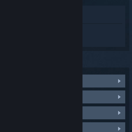
Lihat di Gedung
Lihat dalam Pustaka saya
Daftar masuk
untuk mendapatkan
bantuan yang diperibadikan bagi
SteamVR.
Anda telah memilih isu:
Sound
No sound in headphones
Poor sound quality
"Audio mirroring is not supported"
Perkara lain