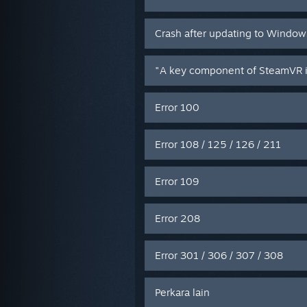
Crash after updating to Window
"A key component of SteamVR i
Error 100
Error 108 / 125 / 126 / 211
Error 109
Error 208
Error 301 / 306 / 307 / 308
Perkara lain