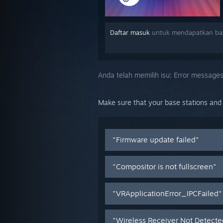
Daftar masuk
untuk mendapatkan ban
Anda telah memilih isu:
Error message
Make sure that your base stations and
"Firmware update failed"
"Compositor is not fullscreen"
"VRApplicationError_IPCFailed"
"Wireless Receiver Not Detect