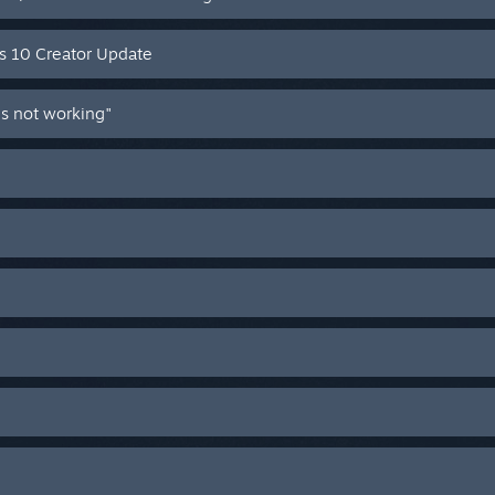
s 10 Creator Update
s not working"