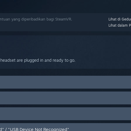
tuan yang diperibadikan bagi SteamVR.
Lihat di Gedu
Lihat dalam 
s
 headset are plugged in and ready to go.
ed" / "USB Device Not Recognized"