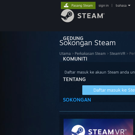
Pasang Steam
sign in
|
bahasa
GEDUNG
Sokongan Steam
Utama
>
Perkakasan Steam
>
SteamVR
>
Pen
KOMUNITI
Daftar masuk ke akaun Steam anda u
TENTANG
Daftar masuk ke St
SOKONGAN