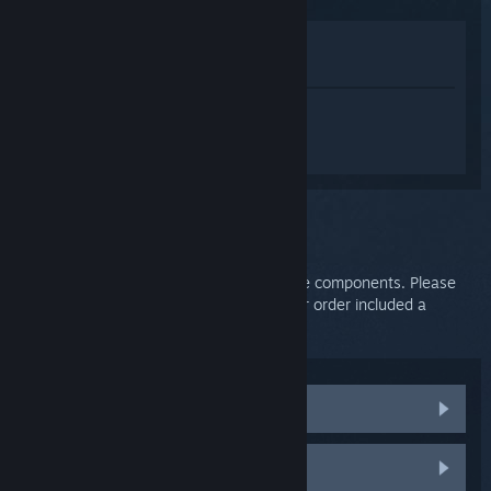
Lihat di Gedung
Lihat dalam Pustaka saya
Daftar masuk
untuk mendapatkan
bantuan yang diperibadikan bagi
SteamVR.
Anda telah memilih isu:
HTC Support
HTC handles shipping for the Vive and Vive components. Please
contact their support for assistance if your order included a
damaged, lost, or missing piece.
Replacement Parts
Contact HTC Support