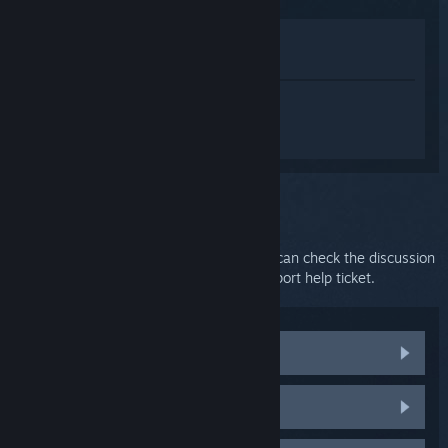
Lihat di Gedung
Lihat dalam Pustaka saya
Daftar masuk
untuk mendapatkan
bantuan yang diperibadikan bagi
SteamVR.
Anda telah memilih isu:
Further support
Your issue requires in-depth support. You can check the discussion
group for community help or create a support help ticket.
Visit community discussions
HTC Vive parts and replacements