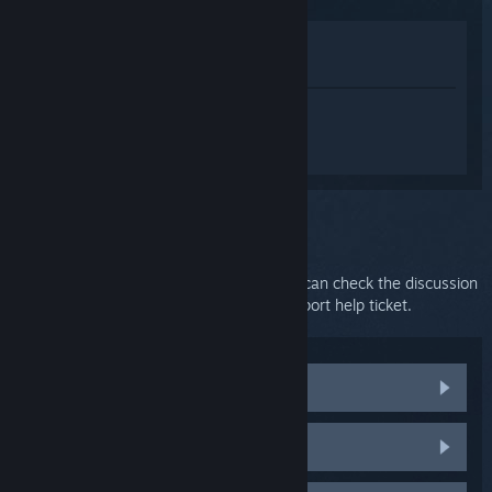
Lihat di Gedung
Lihat dalam Pustaka saya
Daftar masuk
untuk mendapatkan
bantuan yang diperibadikan bagi
SteamVR.
Anda telah memilih isu:
Further support
Your issue requires in-depth support. You can check the discussion
group for community help or create a support help ticket.
Visit community discussions
HTC Vive parts and replacements