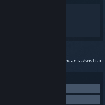
Lihat di Gedung
Lihat dalam Pustaka saya
Daftar masuk
untuk mendapatkan
bantuan yang diperibadikan bagi
SteamVR.
Anda telah memilih isu:
Error 100
This error means that SteamVR program files are not stored in the
correct directory.
Penyelesaian masalah:
Fix SteamVR installation path
If Steam was installed in a non-default directory, your
Uninstall and re-install SteamVR
SteamVR config/log paths may be referring to non-