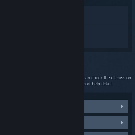
Lihat di Gedung
Lihat dalam Pustaka saya
Daftar masuk
untuk mendapatkan
bantuan yang diperibadikan bagi
SteamVR.
Anda telah memilih isu:
Further support
Your issue requires in-depth support. You can check the discussion
group for community help or create a support help ticket.
Visit community discussions
HTC Vive parts and replacements