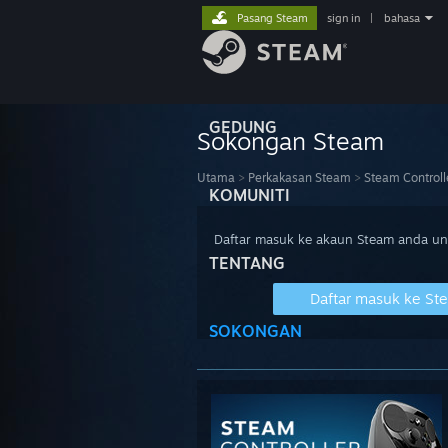
Pasang Steam
sign in
|
bahasa
GEDUNG
Sokongan Steam
Utama
>
Perkakasan Steam
>
Steam Controll
KOMUNITI
Daftar masuk ke akaun Steam anda u
TENTANG
Daftar masuk ke St
SOKONGAN