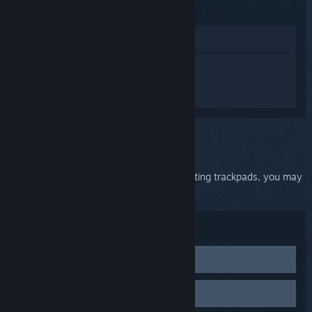
(2015)
Lihat di Gedung
Daftar masuk
untuk mendapatkan
bantuan yang diperibadikan bagi Steam
Controller (2015).
Anda telah memilih isu:
Phantom input
If you're experiencing random input or drifting trackpads, you may
need to calibrate your Steam Controller.
Penyelesaian masalah:
Calibrate your Steam Controller
Launch Steam in Big Picture Mode
Restart the Steam client
Select the settings icon in the top-right