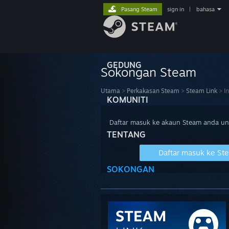
Pasang Steam
sign in
|
bahasa
GEDUNG
Sokongan Steam
Utama
>
Perkakasan Steam
>
Steam Link
>
I
KOMUNITI
Daftar masuk ke akaun Steam anda u
TENTANG
Daftar masuk ke St
SOKONGAN