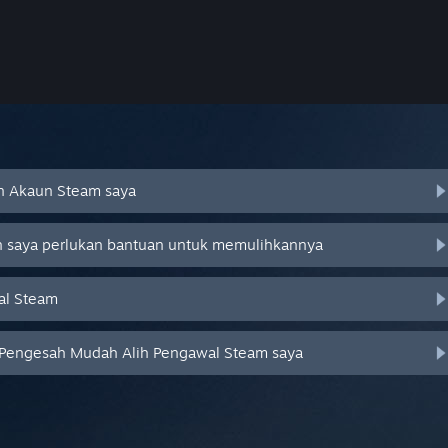
an Akaun Steam saya
an saya perlukan bantuan untuk memulihkannya
al Steam
 Pengesah Mudah Alih Pengawal Steam saya