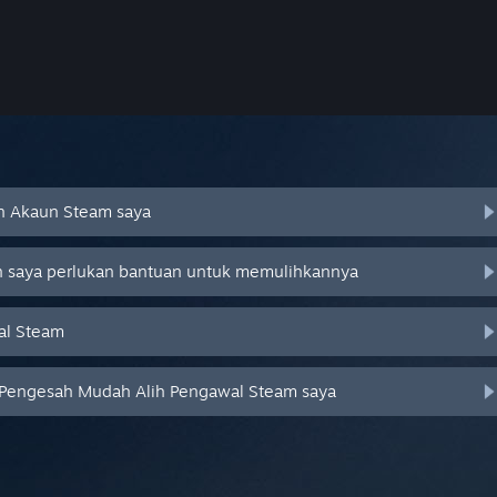
an Akaun Steam saya
an saya perlukan bantuan untuk memulihkannya
al Steam
 Pengesah Mudah Alih Pengawal Steam saya