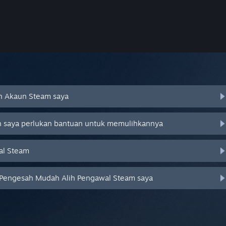
an Akaun Steam saya
an saya perlukan bantuan untuk memulihkannya
al Steam
 Pengesah Mudah Alih Pengawal Steam saya