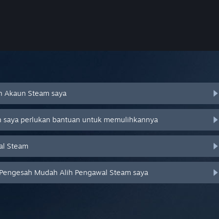
an Akaun Steam saya
an saya perlukan bantuan untuk memulihkannya
al Steam
 Pengesah Mudah Alih Pengawal Steam saya