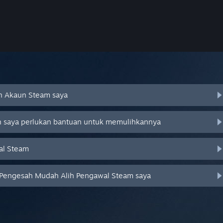
an Akaun Steam saya
an saya perlukan bantuan untuk memulihkannya
al Steam
 Pengesah Mudah Alih Pengawal Steam saya