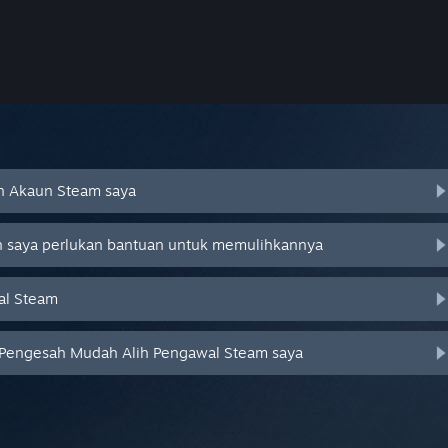
an Akaun Steam saya
an saya perlukan bantuan untuk memulihkannya
al Steam
 Pengesah Mudah Alih Pengawal Steam saya