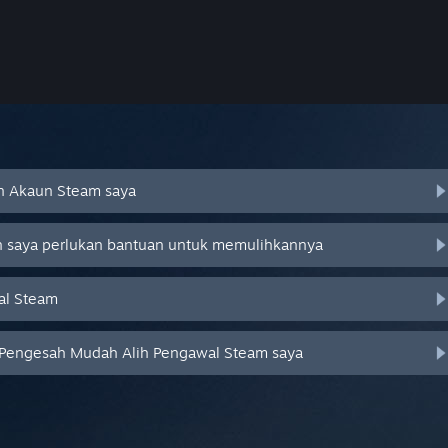
an Akaun Steam saya
an saya perlukan bantuan untuk memulihkannya
al Steam
 Pengesah Mudah Alih Pengawal Steam saya