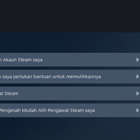
an Akaun Steam saya
an saya perlukan bantuan untuk memulihkannya
al Steam
 Pengesah Mudah Alih Pengawal Steam saya