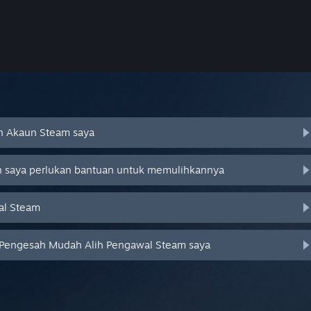
an Akaun Steam saya
an saya perlukan bantuan untuk memulihkannya
al Steam
 Pengesah Mudah Alih Pengawal Steam saya