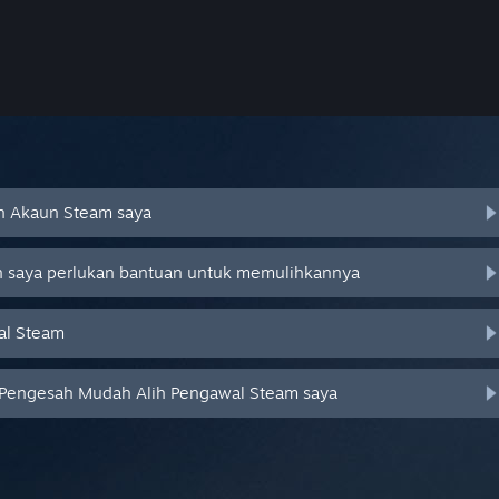
an Akaun Steam saya
an saya perlukan bantuan untuk memulihkannya
al Steam
 Pengesah Mudah Alih Pengawal Steam saya