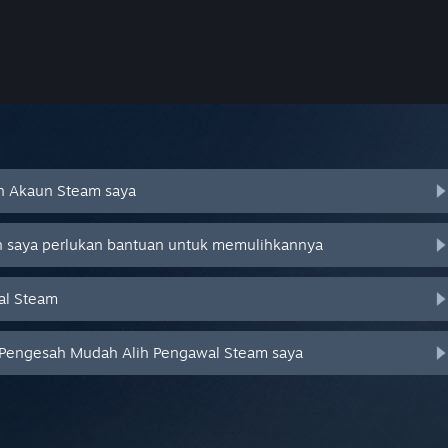
an Akaun Steam saya
an saya perlukan bantuan untuk memulihkannya
al Steam
 Pengesah Mudah Alih Pengawal Steam saya