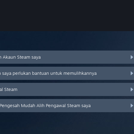
an Akaun Steam saya
an saya perlukan bantuan untuk memulihkannya
al Steam
 Pengesah Mudah Alih Pengawal Steam saya