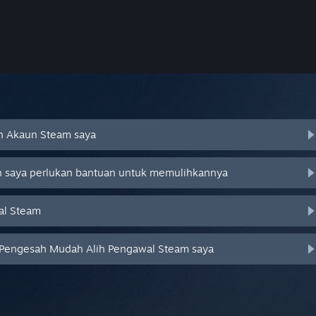
an Akaun Steam saya
an saya perlukan bantuan untuk memulihkannya
al Steam
 Pengesah Mudah Alih Pengawal Steam saya