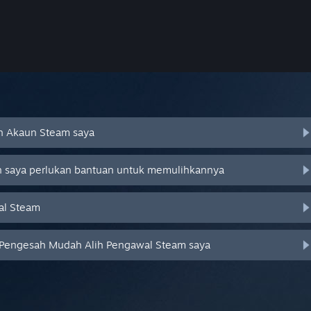
an Akaun Steam saya
an saya perlukan bantuan untuk memulihkannya
al Steam
 Pengesah Mudah Alih Pengawal Steam saya