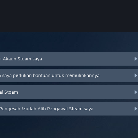
an Akaun Steam saya
an saya perlukan bantuan untuk memulihkannya
al Steam
 Pengesah Mudah Alih Pengawal Steam saya