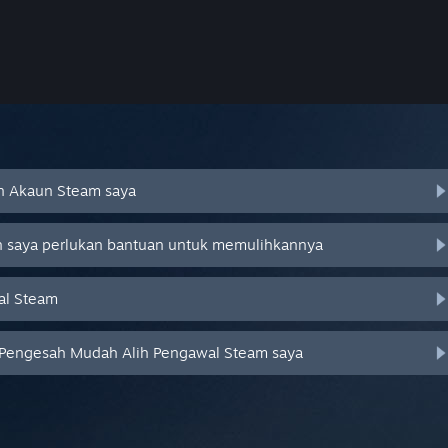
an Akaun Steam saya
an saya perlukan bantuan untuk memulihkannya
al Steam
 Pengesah Mudah Alih Pengawal Steam saya