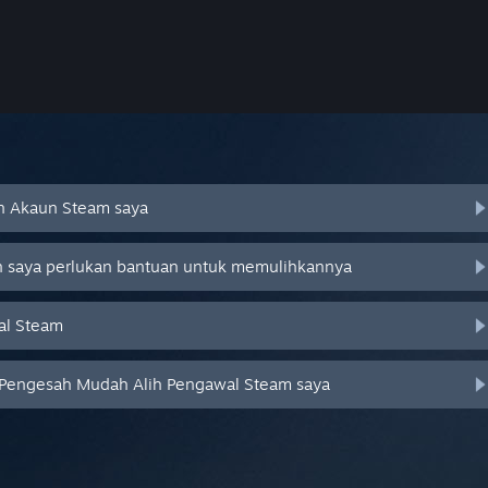
an Akaun Steam saya
an saya perlukan bantuan untuk memulihkannya
al Steam
 Pengesah Mudah Alih Pengawal Steam saya