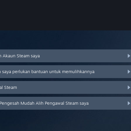
an Akaun Steam saya
an saya perlukan bantuan untuk memulihkannya
al Steam
 Pengesah Mudah Alih Pengawal Steam saya