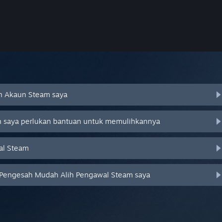
an Akaun Steam saya
an saya perlukan bantuan untuk memulihkannya
al Steam
 Pengesah Mudah Alih Pengawal Steam saya