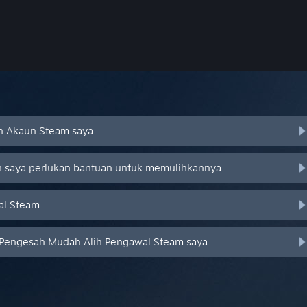
an Akaun Steam saya
an saya perlukan bantuan untuk memulihkannya
al Steam
 Pengesah Mudah Alih Pengawal Steam saya