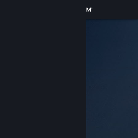
Sign in
Gedung
Komuniti
Tentang
Sokongan
Ubah bahasa
Dapatkan Steam Mobile App
Lihat laman web desktop