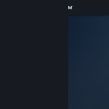
Sign in
Gedung
Komuniti
Tentang
Sokongan
Ubah bahasa
Dapatkan Steam Mobile App
Lihat laman web desktop