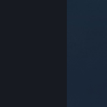
© Valve Corporation. Hak cipta terpelihara. Semua
tanda dagangan ialah hak milik pemilik masing-
masing di AS dan negara-negara lain.
Dasar Privasi
|
Perundangan
|
Accessibility
|
Perjanjian Pelanggan
Steam
|
Bayaran balik
|
Kuki