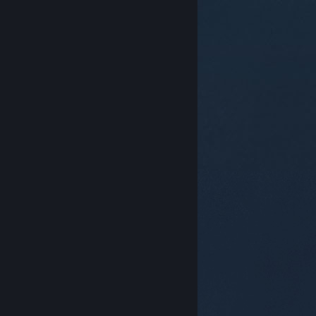
© Valve Corporation. Hak cipta terpelihara. Semua
tanda dagangan ialah hak milik pemilik masing-
masing di AS dan negara-negara lain.
Dasar Privasi
|
Perundangan
|
Accessibility
|
Perjanjian Pelanggan
Steam
|
Bayaran balik
|
Kuki