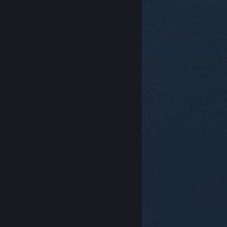
© Valve Corporation. Hak cipta terpelihara. Semua
tanda dagangan ialah hak milik pemilik masing-
masing di AS dan negara-negara lain.
Dasar Privasi
|
Perundangan
|
Accessibility
|
Perjanjian Pelanggan
Steam
|
Bayaran balik
|
Kuki