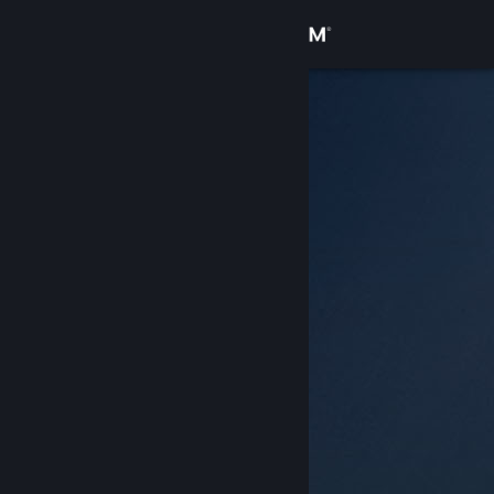
Sign in
Gedung
Komuniti
Tentang
Sokongan
Ubah bahasa
Dapatkan Steam Mobile App
Lihat laman web desktop