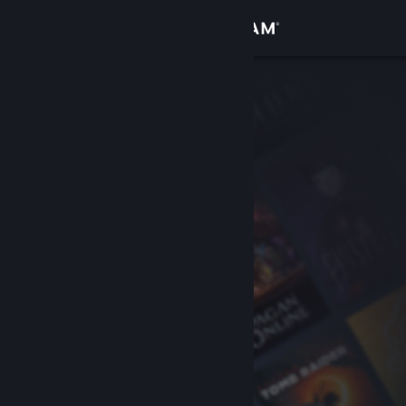
Inloggen
Winkel
Community
Over
Ondersteuning
Taal wijzigen
Download de mobiele Steam-app
Desktopwebsite weergeven